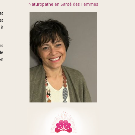
Naturopathe en Santé des Femmes
et
et
 à
ns
de
on