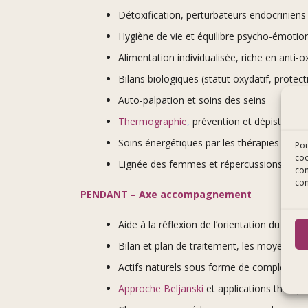
Détoxification, perturbateurs endocriniens
Hygiène de vie et équilibre psycho-émotio
Alimentation individualisée, riche en anti-
Bilans biologiques (statut oxydatif, protect
Auto-palpation et soins des seins
Thermographie
,
prévention et dépistage p
Soins énergétiques par les thérapies essé
Pou
coo
Lignée des femmes et répercussions trans
con
co
PENDANT – Axe accompagnement
Aide à la réflexion de l’orientation du trait
Bilan et plan de traitement, les moyens
Actifs naturels sous forme de compléments
Approche Beljanski
et applications thérap