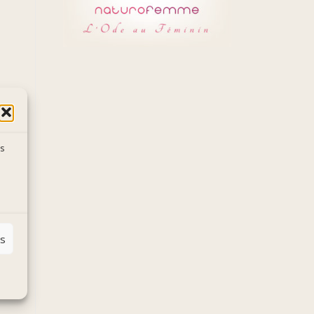
es
es