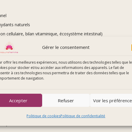
nnel
oxydants naturels
ion cellulaire, bilan vitaminique, écosystème intestinal)
Gérer le consentement
récoce
niennes et égyptiennes
r offrir les meilleures expériences, nous utilisons des technologies telles que l
kies pour stocker et/ou accéder aux informations des appareils. Le fait de
générationnelles
sentir à ces technologies nous permettra de traiter des données telles que le
mportement de navigation.
ement, les points-clés
Accepter
Refuser
Voir les préférenc
 alimentaires ciblés
Politique de cookies
Politique de confidentialité
eutiques