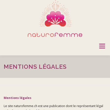
Aller
au
contenu
Menu
GYNÉCOSANTÉ
CONCEPTION & MATERNITÉ
MENTIONS LÉGALES
CONTRACEPTION NATURELLE
MÉNOPAUSE
Mentions légales
CANCER DU SEIN
SOINS ESSÉNIENS
FORMATIONS
Le site naturofemme.ch est une publication dont le représentant légal