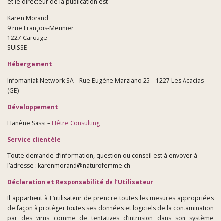
et le directeur de la publication est
Karen Morand
CONTACT
9 rue François-Meunier
1227 Carouge
SUISSE
Hébergement
Infomaniak Network SA – Rue Eugène Marziano 25 – 1227 Les Acacias
(GE)
Développement
Hanène Sassi –
Hêtre Consulting
Service clientèle
Toute demande d’information, question ou conseil est à envoyer à
l’adresse : karenmorand@naturofemme.ch
Déclaration et Responsabilité de l’Utilisateur
Il appartient à L’utilisateur de prendre toutes les mesures appropriées
de façon à protéger toutes ses données et logiciels de la contamination
par des virus comme de tentatives d’intrusion dans son système